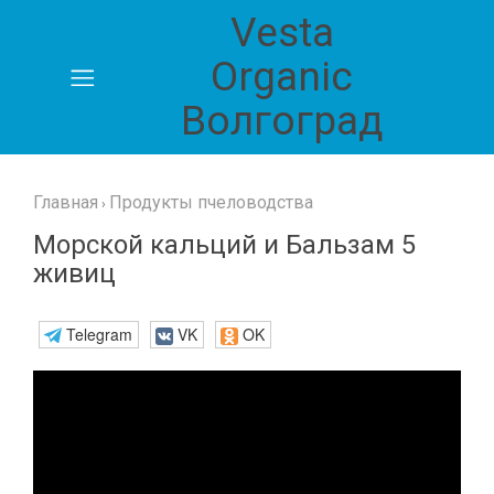
Vesta
Главная
Organic
Волгоград
Блог
Каталог
продукции
Главная
Продукты пчеловодства
›
Морской кальций и Бальзам 5
Карта
живиц
сайта
Telegram
VK
OK