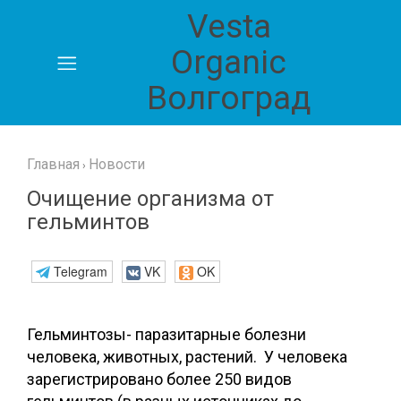
Vesta
Главная
Organic
Волгоград
Блог
Каталог
продукции
Главная
Новости
›
Очищение организма от
Карта
гельминтов
сайта
Telegram
VK
OK
Гельминтозы- паразитарные болезни
человека, животных, растений. У человека
зарегистрировано более 250 видов