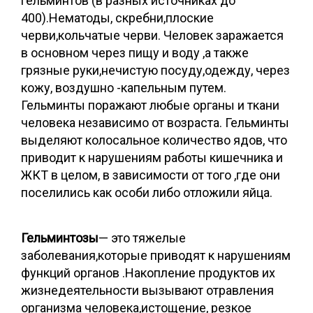
гельминтов (в разных источниках до
400).Нематоды, скребни,плоские
черви,кольчатые черви. Человек заражается
в основном через пищу и воду ,а также
грязные руки,нечистую посуду,одежду, через
кожу, воздушно -капельным путем.
Гельминты поражают любые органы и ткани
человека независимо от возраста. Гельминты
выделяют колосальное количество ядов, что
приводит к нарушениям работы кишечника и
ЖКТ в целом, в зависимости от того ,где они
поселились как особи либо отложили яйца.
Гельминтозы
— это тяжелые
заболевания,которые приводят к нарушениям
функций органов .Накопление продуктов их
жизнедеятельности вызывают отравления
организма человека,истощение, резкое