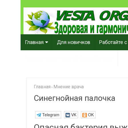
Главная
Для новичков
Работайте с
Рекомендация врачей Веста Органик
Главная
Мнение врача
›
Синегнойная палочка
Telegram
VK
OK
Опасная бактерия выж