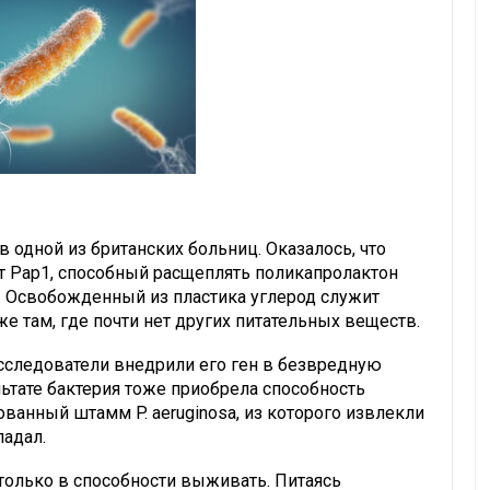
 одной из британских больниц. Оказалось, что
т Pap1, способный расщеплять поликапролактон
). Освобожденный из пластика углерод служит
е там, где почти нет других питательных веществ.
сследователи внедрили его ген в безвредную
ультате бактерия тоже приобрела способность
ванный штамм P. aeruginosa, из которого извлекли
ладал.
только в способности выживать. Питаясь