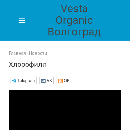
Vesta
Главная
Organic
Волгоград
Блог
Каталог
продукции
Главная
Новости
›
Хлорофилл
Карта
сайта
Telegram
VK
OK