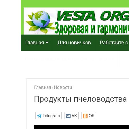
Главная
Для новичков
Работайте с
Рекомендация врачей Веста Органик
Главная
Новости
›
Продукты пчеловодства 
Telegram
VK
OK